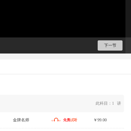
下一节
此科目：
1
讲
金牌名师
￥99.00