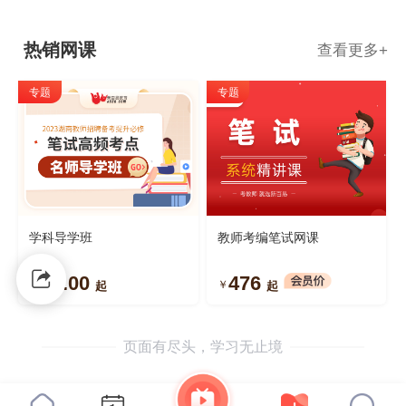
热销网课
查看更多
+
专题
专题
学科导学班
教师考编笔试网课
99.00
476
￥
￥
起
起
页面有尽头，学习无止境