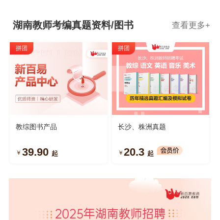
湖南教师考编真题资料/图书
查看更多
+
拼团
拼团
教综图书产品
长沙、株洲真题
39.90
20.3
￥
￥
起
起