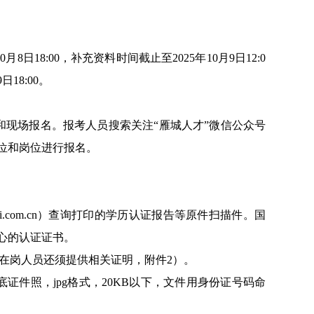
10
月
8
日
18:00
，补充资料时间截止至
2025
年
10
月
9
日
12:0
9
日
18:00
。
和现场报名。报考人员搜索关注
“
雁城人才
”
微信公众号
位和岗位进行报名。
.com.cn
）查询打印的学历认证报告等原件扫描件。国
心的认证证书。
在岗人员还须提供相关证明，附件
2
）。
底证件照，
jpg
格式，
20KB
以下，文件用身份证号码命