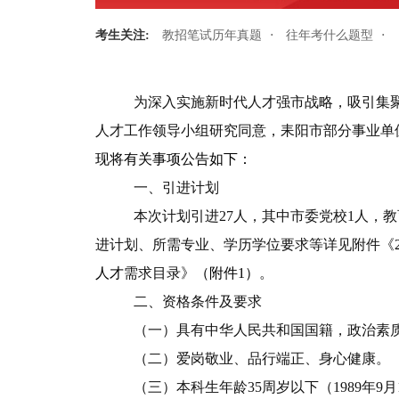
·
·
考生关注:
教招笔试历年真题
往年考什么题型
为深入实施新时代人才强市战略，吸引集
人才工作领导小组研究同意，耒阳市部分事业单
现将有关事项公告如下：
一、引进计划
本次计划引进
27
人，其中市委党校
1
人，教
进计划、所需专业、学历学位要求等详见附件《
人才
需求目录》
（附件
1
）
。
二、资格条件及要求
（一）具有中华人民共和国国籍，政治素
（二）爱岗敬业、品行端正、身心健康。
（三）本科生年龄
35
周岁以下（
1989
年
9
月