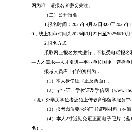
网为准，请报名者密切关注。
（二）公开报名
1.
报名时间：
2025
年
9
月
22
日
8:00
至
2025
年
0
，线上初审时间为
2025
年
9
月
22
日至
2025
年
10
月
2.
报名方式：
采取网上报名方式进行，不接受电话报名
—
人才需求
—
人才引进
—
事业单位国企，选择单
报考人员应上传的资料为：
（1）
本人身份证（正反两面）。
（2）
毕业证、学位证及学信网（
www.chsi
（境）外学历学位者还须上传教育部留学服务中
（3）
报考岗位要求的证书证明材料（在编
（4）
本人
2
寸近期免冠正面电子照片（蓝
名）。