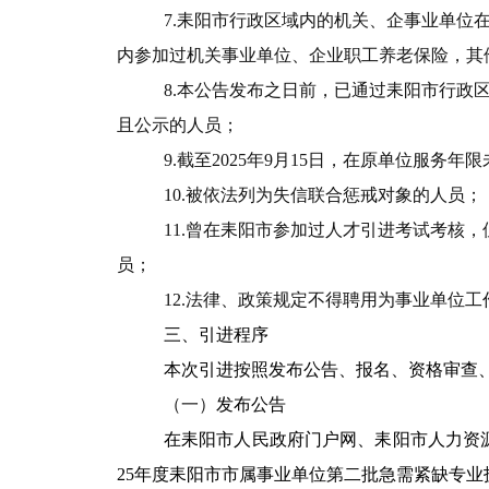
7.
耒阳市行政区域内的机关、企事业单位
内参加过机关事业单位、企业职工养老保险，其
8.
本公告发布之日前，已通过耒阳市行政
且公示的人员；
9.
截至
2025
年
9
月
15
日，在原单位服务年限
10.
被依法列为失信联合惩戒对象的人员；
11.
曾在耒阳市参加过人才引进考试考核，
员；
12.
法律、政策规定不得聘用为事业单位工
三、引进程序
本次引进按照发布公告、报名、资格审查
（一）
发布公告
在耒阳市人民政府门户网、耒阳市人力资
25
年度耒阳市市属事业单位第二批急需紧缺专业