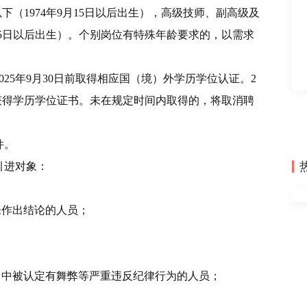
以下（
1974
年
9
月
15
日以后出生），高级技师、副高级及
5
日以后出生）。个别岗位有特殊年龄要求的，以需求
025
年
9
月
30
日前取得相应国（境）外学历学位认证。
2
获得学历学位证书。未在规定时间内取得的，将取消聘
件。
引进对象：
未作出结论的人员；
）中被认定有舞弊等严重违反纪律行为的人员；