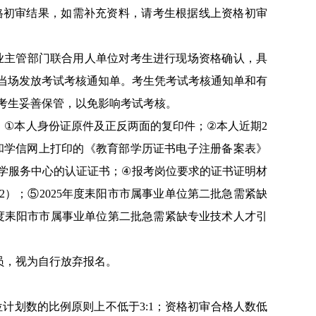
格初审结果，如需补充资料，请考生根据线上资格初审
业主管部门联合用人单位对考生进行现场资格确认，具
当场发放考试考核通知单。考生凭考试考核通知单和有
考生妥善保管，以免影响考试考核。
：
①
本人身份证原件及正反两面的复印件；
②
本人近期
2
和学信网上打印的《教育部学历证书电子注册备案表》
学服务中心的认证证书；
④
报考岗位要求的证书证明材
2
）；⑤
2025
年度耒阳市市属事业单位第二批急需紧缺
度耒阳市市属事业单位第二批急需紧缺专业技术人才引
员，视为自行放弃报名。
位计划数的比例原则上不低于
3:1
；资格初审合格人数低