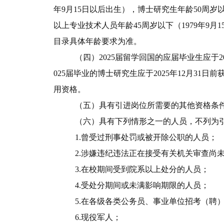
年
9
月
15
日以后出生），博士研究生年龄
50
周岁
以上专业技术人员年龄
45
周岁以下（
1979
年
9
月
1
目录具体年龄要求为准。
（四）
2025
届留学回国的应届毕业生应于
2
025
届毕业的博士研究生应于
2025
年
12
月
31
日前
用资格。
（五）具有引进岗位所需要的其他资格条
（六）具有下列情形之一的人员，不列为
1.
曾受过刑事处罚或被开除公职的人员；
2.
涉嫌违纪违法正在接受有关机关审查尚
3.
在校期间受到院系以上处分的人员；
4.
受处分期间或未满影响期限的人员；
5.
在各级各类公务员、事业单位招考（聘
6.
现役军人；