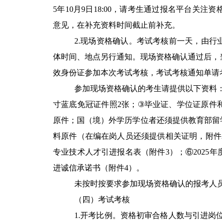
5
年
10
月
9
日
18:00
，请考生通过报名平台关注资
意见，在补充资料时间截止前补充。
2.
现场资格确认。考试考核前一天，由行
体时间、地点另行通知。现场资格确认通过后，
效身份证参加本次考试考核，考试考核通知单请
参加现场资格确认的考生请提供以下资料
寸蓝底免冠证件照
2
张；
③
毕业证、学位证原件
原件；国（境）外学历学位者还须提供教育部留
料原件（在编在岗人员还须提供相关证明，附件
专业技术人才引进报名表（附件
3
）；⑥
2025
年
进诚信承诺书（附件
4
）。
未按时按要求参加现场资格确认的报考人
（四）考试考核
1.
开考比例。资格初审合格人数与引进岗