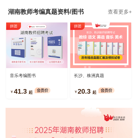
湖南教师考编真题资料/图书
查看更多
+
拼团
拼团
音乐考编图书
长沙、株洲真题
41.3
20.3
￥
￥
起
起