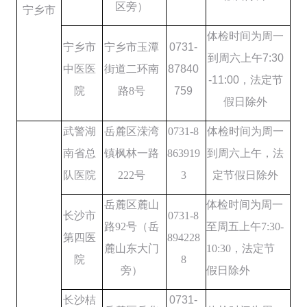
区旁
）
宁乡市
体检时间为周一
宁乡
市
宁乡市玉潭
0731-
到周六上午
7:30
中医医
街道二环南
87840
-1
1
:00
，
法定节
院
路
8
号
759
假日除外
武警湖
岳麓区溁湾
0731-8
体检时间为周一
南省总
镇枫林一路
863919
到周六上午
，
法
队医院
222
号
3
定节假日除外
岳麓区麓山
体检时间为周一
长沙市
0731-8
路
92
号（岳
至周五上午
7:30-
第四医
894228
麓山东大门
10:30
，法定节
院
8
旁）
假日除外
长沙桔
0731-