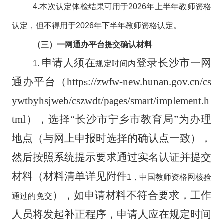
4.
本次认定体检结果可用于
2026
年上半年教师资格
认定，但不得用于
2026
年下半年教师资格认定。
（三）
一网通
办
平台
提交
确认材
料
申请人须在
登录长沙市一网
1.
规定时间内
通办平台
（
http
://zwfw-new.hunan.gov.cn/cs
s
ywtbyhsjweb/cszwdt/pages/smart/implement.h
tml
）
，选择
“长沙市宁乡市教育局”
为办理
地点（与网上申报时选择的确认点一致），
然后按照系统提示要求通过实名认证并提交
材料（材料清单详见附
件
1
，
中国教师资格网核验
），
如申请材料不符合要求，工作
通过的免交
人员将发起补正程序，申请人应在规定时间