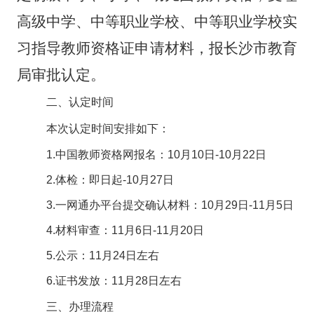
高级中学、中等职业学校、中等职业学校实
习指导教师资格证申请材料，报长沙市教育
局审批认定。
二、认定时间
本次认定时间安排如下：
1.
中国教师资格网报名：
10
月
10
日
-10
月
22
日
2.
体检：即日起
-10
月
27
日
3.
一网通办平台提交确认材料：
10
月
29
日
-11
月
5
日
4.
材料审查：
11
月
6
日
-11
月
20
日
5.
公示：
11
月
24
日左右
6.
证书发放：
11
月
28
日左右
三、办理流程