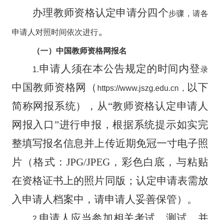
办理教师资格认定申请分四个
步骤，请各
。
申请人对照时间依次进行
（一）
中国教师资格网报名
申请人须在本公告规定的时间内登
1.
录
中国教师资格网（
以下
https://www.jszg.edu.cn
，
简称网报系统），从
“
教师资格认定申请人
网报入口
”
进行申报，根据系统提示如实完
整填写报名信息并上传近期免冠一寸电子照
片（格式：
JPG/JPEG
，彩
色白底，与粘贴
在资格证书上的照片同版
；认定申请表需放
入申请人档案中，请申请人妥善保管）。
申请人应当参加相关考试、测试，并
2.