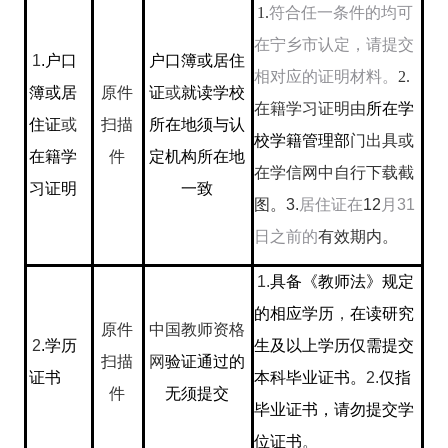
1.
符合任一条件的均可
在宁乡市认定，请提交
1
.
户口
户口簿或居住
相对应的证明材料。
2.
簿或居
原件
证
或
就读学校
在籍学习证明由
所在学
住证
或
扫描
所在地须与认
校学籍管理部
门出具或
在籍学
件
定机构所在地
在学信网中自行下载截
习证明
一致
图。
3.
居住证在
12
月
31
日之前的
有效期内。
1.
具备《教师法》规定
的相应学历
，
在读研究
原件
中国教师资格
2
.
学历
生及以上学历仅需提交
扫描
网
验证通过的
证书
本科毕业证书。
2.
仅指
件
无须提交
毕业证书，请勿提交学
位证书
。