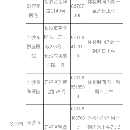
岳麓区岳华
体检时间为周一
洲康复
88707
路
1149
号
至周日上午
医院
300
长沙市芙蓉
长沙东
区东二环二
0731-8
体检时间为
周
一
协盛医
段
233
号，
412912
到周日上午
院
长沙东协盛
0
医院一楼
0731-8
长沙泰
开福区芙蓉
体检时间
周
一到
851850
和医院
北路
529
号
周日上午
8
0731-8
466760
体检时间为周一
长沙市
长沙市
开福区营盘
2
到周六上午
7
：
3