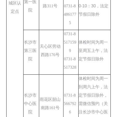
第一医
城区
认
路
311
号
0731-8
0-10
：
30
，
法定
院
定点
486177
节假日除外
5
0731-8
长沙市
517159
体检时间为周一
天心区劳动
第三医
9
至周五上午
，
法
西路
176
号
院
0731-8
定节假日除外
517328
体检时间为周一
到周六上午，
法
长沙市
0731-8
定节假日除外，
雨花区韶山
中心医
566792
需微信预约（关
南路
161
号
院
6
注长沙市中心医