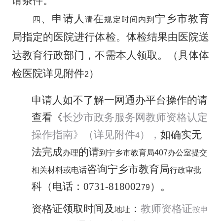
请条件。
、
申请人
在
宁乡市
教育
四
请
规定时间内到
局指定的医院进行体检。体检结果由医院送
达教育行政部门，不需本人领取。（具体体
检医院详见附件
）
2
申请人如不了解一网通办平台操作的请
查看《
长沙市政务服务网教师资格认定
操
作指南》（详见附件
），
如确实无
4
法完成
的请
办理
到宁乡市教育局
407
办公室提交
咨询宁乡市教育局
相关材料或电话
行政审批
科（
电话：
0731-818002
）。
79
资格证领取时间及
：
教师资格证
地址
按申