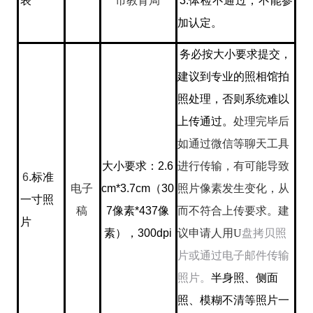
表
市教育局
3.
体检不通过，不能参
加认定。
务必按大小要求提交，
建议到专业的照相馆拍
照处理，否则系统难以
上传通过。
处理完毕后
如通过微信等聊天工具
大小要求：
2.6
进行传输，有可能导致
6
.
标准
电子
cm*3.7cm
（
30
照片像素发生变化，从
一寸照
稿
7
像素
*437
像
而不符合上传要求。建
片
素），
300dpi
议申请人用
U
盘拷贝照
片或通过电子邮件传输
照片。
半身照、侧面
照、模糊不清等照片一