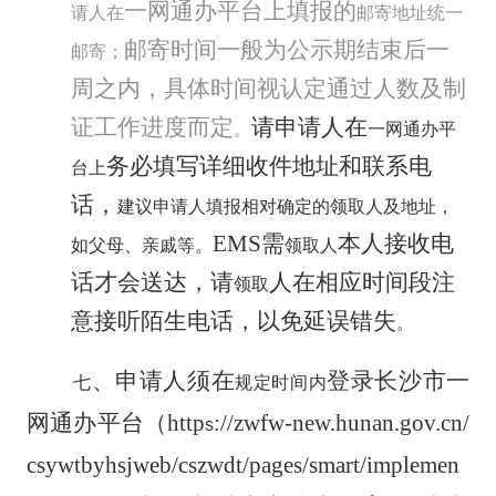
一网通办平台上填报的
请人在
邮寄地址统一
邮寄时间一般为公示期结束后一
邮寄；
周之内，具体时间视认定通过人数及制
证工作进度而定
请申请人在
。
一网通办平
务必填写详细收件地址和联系电
台上
话，
建议申请人填报相对确定的领取人及地址，
EMS
需
本人接收电
如父母、亲戚等。
领取人
话才会送达，请
人在相应时间段注
领取
意接听陌生电话，以免延误错失
。
、
申请人须在
登录长沙市一
七
规定时间内
网通办平台
（
http
://zwfw-new.hunan.gov.cn/
s
csywtbyhsjweb/cszwdt/pages/smart/implemen