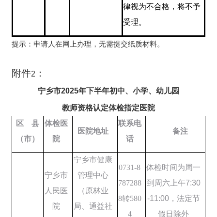
律视为不合格，将不予
受理。
提示：申请人在网上办理，无需提交纸质材料。
附件
：
2
宁乡市
2025
年下半年初中、小学、幼儿园
教师资格认定体检指定医院
区县
体检医
联系电
医院地址
备注
（市）
院
话
宁乡市健康
0731-8
体检时间为周一
宁乡市
管理中心
787288
到周六上午
7:30
人民医
（
原林业
8
转
580
-1
1
:00
，
法定节
院
局、通益社
4
假日除外