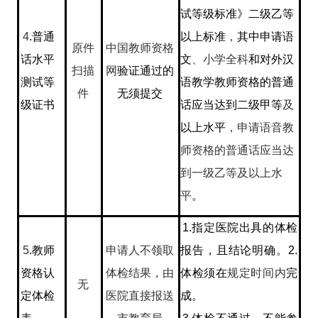
试等级标准》二级乙等
4
.
普通
以上标准
，
其中申请语
原件
中国教师资格
话水平
文
、小学全科
和对外汉
扫描
网
验证通过的
测试等
语教学教师资格的普通
件
无须提交
级证书
话应当达到二级甲等
及
以上水平
，
申请语音教
师资格的普通话应当达
到一级乙等及以上水
平
。
1.
指定医院出具的体检
5
.
教师
申请人不领取
报告，且结论明确。
2.
资格认
体检结果，由
体检须在
规定时间内
完
无
定体检
医院直接报送
成。