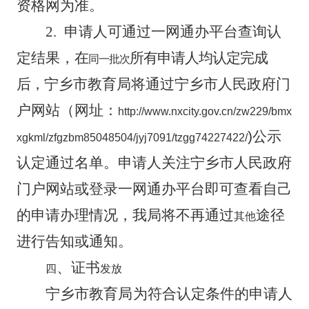
资格网为准。
2.
申请人可通过一网通办平台查询认
定结果，
在
所有申请人均认定完成
同一批次
后，
宁乡市教育局将通过宁乡市人民政府门
户网站（网址
：
http://www.nxcity.gov.cn/zw229/bmx
)
公示
xgkml/zfgzbm85048504/jyj7091/tzgg74227422/
认定通过名单。申请人关注宁乡市人民政府
门户网站或登录一网通办平台即可查看自己
的申请办理情况，我局将不再通过
途径
其他
进行告知或通知
。
、证书
四
发放
宁乡市教育局
为符合认定条件的申请人