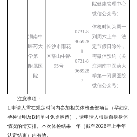
院健康管理中心
微信公众号）
体检时间为周一
0731-8
湖南中
到周六上午
，
法
966928
医药大
长沙市雨花
定节假日除外，
8
学第一
区韶山中路
需微信预约（关
0731-8
附属医
95
号
注湖南中医药大
966928
院
学第一附属医院
7
微信公众号）
注意事项：
1.
申
请人需在规定时间内参加相关体检全部项目（孕妇凭
孕检证明及
B
超单可免除胸透），请申请人根据自身身体
情况酌情安排。本次体检结果一年（截至
2026
年上半年
认定结束
）内有效。