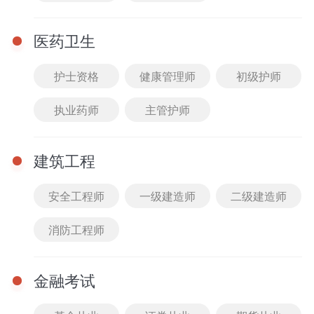
医药卫生
护士资格
健康管理师
初级护师
执业药师
主管护师
直播
查看全部
12-24 10:30 - 11:30
建筑工程
2025教综伴学营典型易
错易混题答疑2
安全工程师
一级建造师
二级建造师
主讲： 王臻老师
免费
进入课堂
消防工程师
12-14 10:30 - 11:30
金融考试
2025教综伴学营典型易
错易混题答疑1
主讲： 王臻老师