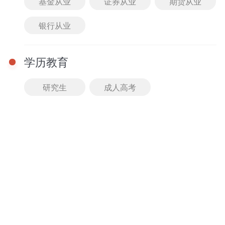
基金从业
证券从业
期货从业
免费
进入课堂
银行从业
01-01 08:00 - 08:00
【直播回放】定点、动
点最值问题-湖南教师招
学历教育
聘考试数学考点精讲课
主讲： 暂无
免费
研究生
成人高考
进入课堂
课程
查看全部
2026湖南教师招聘考试音乐-精讲班
精讲班
马老师
牛老师
11人已购
980.00
免费试听
￥