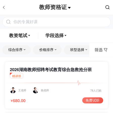
教师资格证
你的专属好课
教资笔试
学段选择
筛选
综合排序
价格排序
班型选择
课程类
教资面试
初中
笔面试一体
小学
教资笔试
全部
精品课
2022
最新
全部
VIP班
普通话
幼儿
高中
2026湖南教师招聘考试教育综合急救抢分班
精讲班
公开课
2021
人气
免费
套餐班
王老师
杨老师
真题解析课
2020
付费
低到高
单科班
78人已购
680.00
免费试听
￥
高频考点课
2019
高到低