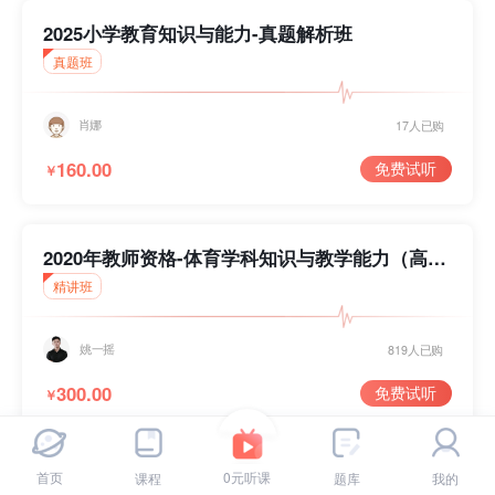
模块提示课
2025小学教育知识与能力-真题解析班
真题班
刷题突破课
肖娜
17人已购
160.00
免费试听
￥
2020年教师资格-体育学科知识与教学能力（高
中）-精讲班
精讲班
姚一摇
819人已购
300.00
免费试听
￥
完
重
完
首页
0元听课
课程
题库
我的
2020年教师资格-体育学科知识与教学能力（初