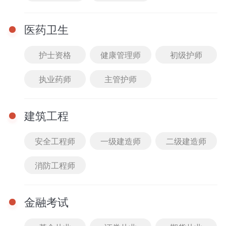
模块提示课
医药卫生
刷题突破课
护士资格
健康管理师
初级护师
暂时还没有任何数据哦~
执业药师
主管护师
建筑工程
安全工程师
一级建造师
二级建造师
消防工程师
金融考试
完
重
完
首页
0元听课
课程
题库
我的