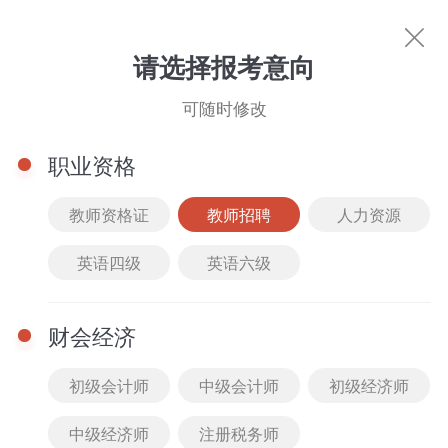
教师招聘
请选择报考意向
你的专属好课
可随时修改
科目选择
职业资格
筛选
综合排序
价格排序
班型选择
课程类
教师资格证
教师招聘
人力资源
会计实务
经济法基础
全部
精品课
2022
最新
全部
VIP班
英语四级
英语六级
公开课
2021
人气
免费
套餐班
财会经济
真题解析课
2020
付费
低到高
单科班
初级会计师
中级会计师
初级经济师
高频考点课
2019
高到低
中级经济师
注册税务师