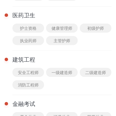
模块提示课
医药卫生
刷题突破课
护士资格
健康管理师
初级护师
暂时还没有任何数据哦~
执业药师
主管护师
建筑工程
安全工程师
一级建造师
二级建造师
消防工程师
金融考试
完
重
完
首页
0元听课
课程
题库
我的