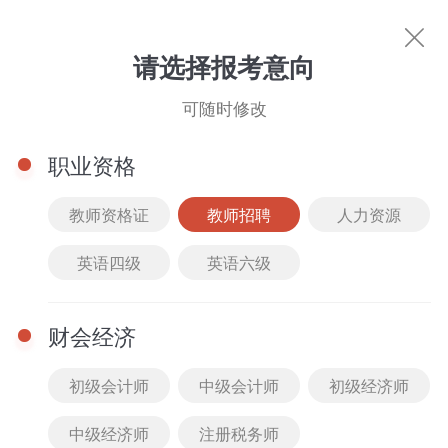
教师招聘
请选择报考意向
你的专属好课
可随时修改
科目选择
职业资格
筛选
综合排序
价格排序
班型选择
课程类
教师资格证
教师招聘
人力资源
儿科护理学
内科护理学
全部
精品课
2022
最新
全部
VIP班
英语四级
英语六级
外科护理学
妇产科护理学
基础护理学
公开课
2021
人气
免费
套餐班
财会经济
真题解析课
2020
付费
低到高
单科班
初级会计师
中级会计师
初级经济师
高频考点课
2019
高到低
中级经济师
注册税务师