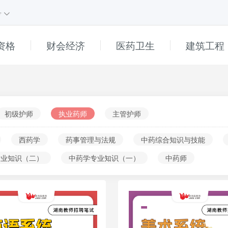
号
资格
财会经济
医药卫生
建筑工程
课程
1
课程
e
直播
高中
初级护师
执业药师
主管护师
初中
西药学
药事管理与法规
中药综合知识与技能
小学
专业知识（二）
中药学专业知识（一）
中药师
普通话
幼儿
______
真题解析