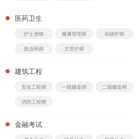
模块提示课
医药卫生
刷题突破课
护士资格
健康管理师
初级护师
暂时还没有任何数据哦~
执业药师
主管护师
建筑工程
安全工程师
一级建造师
二级建造师
消防工程师
金融考试
完
重
完
首页
0元听课
课程
题库
我的