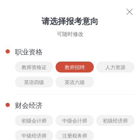
教师招聘
请选择报考意向
你的专属好课
可随时修改
科目选择
职业资格
筛选
综合排序
价格排序
班型选择
课程类
教师资格证
教师招聘
人力资源
经济法
会计实务
全部
精品课
2022
最新
全部
VIP班
英语四级
英语六级
财务管理
公开课
2021
人气
免费
套餐班
财会经济
真题解析课
2020
付费
低到高
单科班
初级会计师
中级会计师
初级经济师
高频考点课
2019
高到低
中级经济师
注册税务师